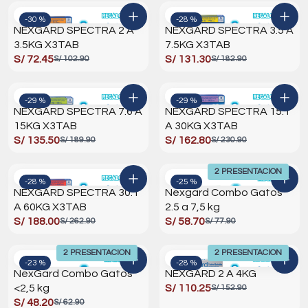
-30 %
-28 %
NEXGARD SPECTRA 2 A
NEXGARD SPECTRA 3.5 A
3.5KG X3TAB
7.5KG X3TAB
S/ 72.45
S/ 131.30
S/ 102.90
S/ 182.90
-29 %
-29 %
NEXGARD SPECTRA 7.6 A
NEXGARD SPECTRA 15.1
15KG X3TAB
A 30KG X3TAB
S/ 135.50
S/ 162.80
S/ 189.90
S/ 230.90
2 PRESENTACION
-28 %
-25 %
NEXGARD SPECTRA 30.1
Nexgard Combo Gatos
A 60KG X3TAB
2.5 a 7,5 kg
S/ 188.00
S/ 58.70
S/ 262.90
S/ 77.90
2 PRESENTACION
2 PRESENTACION
-23 %
-28 %
NexGard Combo Gatos
NEXGARD 2 A 4KG
<2,5 kg
S/ 110.25
S/ 152.90
S/ 48.20
S/ 62.90