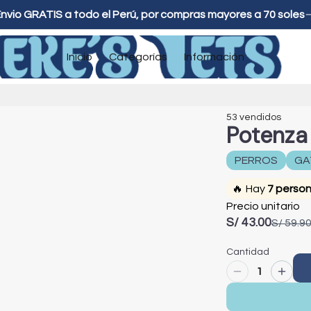
nvio GRATIS a todo el Perú, por compras mayores a 70 soles
Inicio
Categorías
Información
53
vendidos
Potenza
PERROS
GA
🔥
Hay
7
perso
Precio unitario
S/ 43.00
S/ 59.9
Cantidad
1