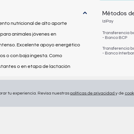
Métodos d
IziPay
nto nutricional de alto aporte
Transferencia b
l para animales jóvenes en
- Banco BCP
o intenso. Excelente apoyo energético
Transferencia b
- Banco Interba
dos o con baja ingesta. Como
estantes o en etapa de lactación
ar tu experiencia. Revisa nuestras
políticas de privacidad
y de
cook