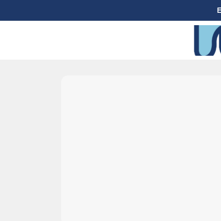
E
Ir a Inicio
-28 %