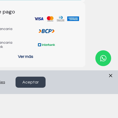
e pago
ancaria
ancaria
nk
Ver más
Aceptar
ies